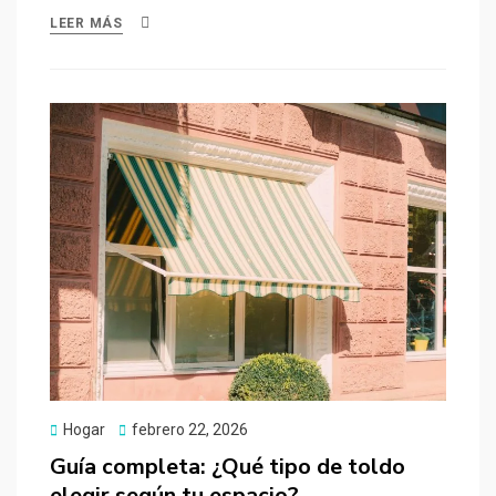
LEER MÁS
Publicado
Hogar
febrero 22, 2026
el
Guía completa: ¿Qué tipo de toldo
elegir según tu espacio?