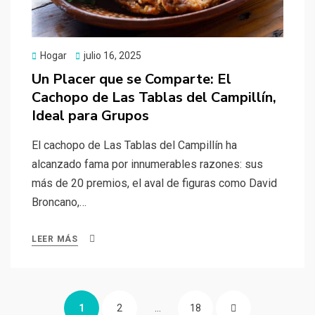
Publicado
Hogar
julio 16, 2025
el
Un Placer que se Comparte: El
Cachopo de Las Tablas del Campillín,
Ideal para Grupos
El cachopo de Las Tablas del Campillín ha
alcanzado fama por innumerables razones: sus
más de 20 premios, el aval de figuras como David
Broncano,…
LEER MÁS
Paginación
PÁGINA
PÁGINA
PÁGINA
PÁGINA
1
2
…
18