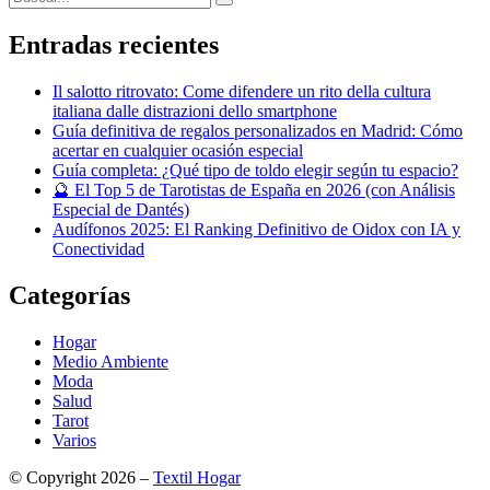
Buscar
Entradas recientes
Il salotto ritrovato: Come difendere un rito della cultura
italiana dalle distrazioni dello smartphone
Guía definitiva de regalos personalizados en Madrid: Cómo
acertar en cualquier ocasión especial
Guía completa: ¿Qué tipo de toldo elegir según tu espacio?
🔮 El Top 5 de Tarotistas de España en 2026 (con Análisis
Especial de Dantés)
Audífonos 2025: El Ranking Definitivo de Oidox con IA y
Conectividad
Categorías
Hogar
Medio Ambiente
Moda
Salud
Tarot
Varios
© Copyright 2026 –
Textil Hogar