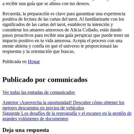
a recibir una guía que se alinea con tus deseos.
Recuerda, la preparación es clave para garantizar una experiencia
positiva de lectura de las cartas del tarot. Al familiarizarte con los
significados de las cartas del tarot, establecer tu intención y
considerar los amarres amorosos de Alicia Collado, estás dando
pasos proactivos para recibir una guía perspicaz que puede tener un
impacto positivo en tu vida amorosa. Acepta el proceso con una
mente abierta y confía en que el universo te proporcionará las
respuestas y la orientación que buscas.
Publicada en
Hogar
Publicado por
comunicados
Ver todas las entradas de comunicados
Navegación
Anterior
¡Aprovecha la oportunidad! Descubre cómo obtener los
mejores descuentos en precios de vehículos
de
Siguiente
Los desafíos de la reprografía y el escaneo en la gestión de
entradas
grandes volúmenes de documentos
Deja una respuesta