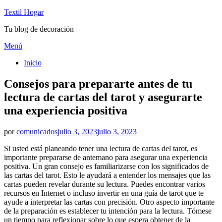
Textil Hogar
Tu blog de decoración
Saltar
Menú
al
Inicio
contenido
Consejos para prepararte antes de tu
lectura de cartas del tarot y asegurarte
una experiencia positiva
Publicado
por
comunicados
julio 3, 2023
julio 3, 2023
el
Si usted está planeando tener una lectura de cartas del tarot, es
importante prepararse de antemano para asegurar una experiencia
positiva. Un gran consejo es familiarizarse con los significados de
las cartas del tarot. Esto le ayudará a entender los mensajes que las
cartas pueden revelar durante su lectura. Puedes encontrar varios
recursos en Internet o incluso invertir en una guía de tarot que te
ayude a interpretar las cartas con precisión. Otro aspecto importante
de la preparación es establecer tu intención para la lectura. Tómese
un tiempo para reflexionar sobre lo que espera obtener de la