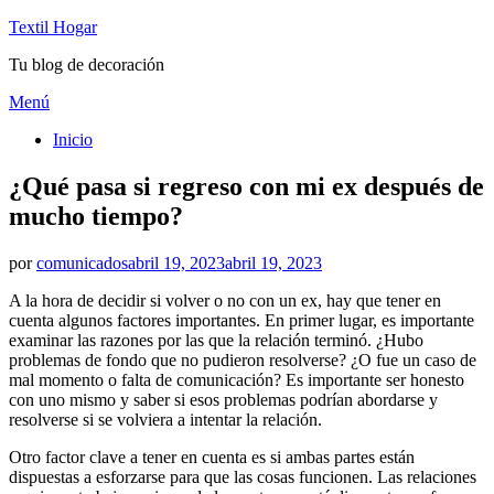
Textil Hogar
Tu blog de decoración
Saltar
Menú
al
Inicio
contenido
¿Qué pasa si regreso con mi ex después de
mucho tiempo?
Publicado
por
comunicados
abril 19, 2023
abril 19, 2023
el
A la hora de decidir si volver o no con un ex, hay que tener en
cuenta algunos factores importantes. En primer lugar, es importante
examinar las razones por las que la relación terminó. ¿Hubo
problemas de fondo que no pudieron resolverse? ¿O fue un caso de
mal momento o falta de comunicación? Es importante ser honesto
con uno mismo y saber si esos problemas podrían abordarse y
resolverse si se volviera a intentar la relación.
Otro factor clave a tener en cuenta es si ambas partes están
dispuestas a esforzarse para que las cosas funcionen. Las relaciones