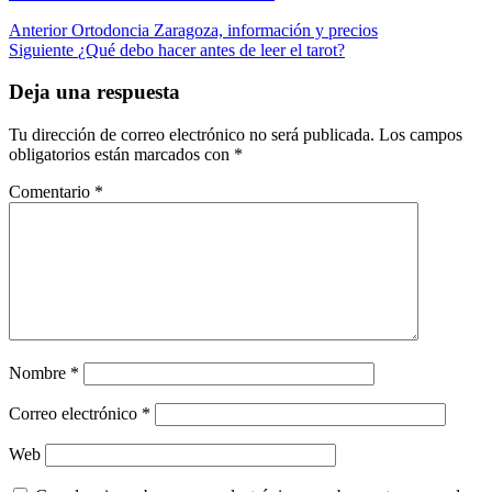
Navegación
Anterior
Ortodoncia Zaragoza, información y precios
Siguiente
¿Qué debo hacer antes de leer el tarot?
de
entradas
Deja una respuesta
Tu dirección de correo electrónico no será publicada.
Los campos
obligatorios están marcados con
*
Comentario
*
Nombre
*
Correo electrónico
*
Web