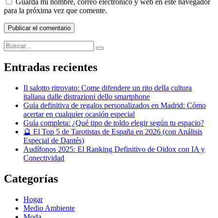
Guarda mi nombre, correo electrónico y web en este navegador
para la próxima vez que comente.
Buscar:
Buscar
Entradas recientes
Il salotto ritrovato: Come difendere un rito della cultura
italiana dalle distrazioni dello smartphone
Guía definitiva de regalos personalizados en Madrid: Cómo
acertar en cualquier ocasión especial
Guía completa: ¿Qué tipo de toldo elegir según tu espacio?
🔮 El Top 5 de Tarotistas de España en 2026 (con Análisis
Especial de Dantés)
Audífonos 2025: El Ranking Definitivo de Oidox con IA y
Conectividad
Categorías
Hogar
Medio Ambiente
Moda