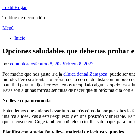
Textil Hogar
Tu blog de decoración
Saltar
Menú
al
Inicio
contenido
Opciones saludables que deberías probar en
Publicado
por
comunicados
febrero 8, 2023
febrero 8, 2023
el
Por mucho que nos guste ir a la
clínica dental Zaragoza
, puede ser un
mundo. Pero si afrontas tu próxima cita con el dentista con un poco d
para ti ni para tu hijo. Por eso hemos recopilado algunas opciones sal
Estas son algunas formas sencillas de hacer que tu próxima cita con el
No lleve ropa incómoda
Entendemos que quieras llevar tu ropa más cómoda porque sabes lo fabu
una mala idea. Vas a estar expuesto y en una posición vulnerable. Es 
que se ensucien. Coge también pañuelos o toallitas de papel para limpi
Planifica con antelación y lleva material de lectura si puedes.