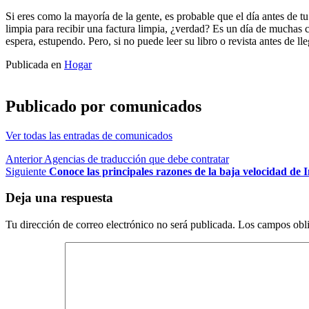
Si eres como la mayoría de la gente, es probable que el día antes de tu
limpia para recibir una factura limpia, ¿verdad? Es un día de muchas ci
espera, estupendo. Pero, si no puede leer su libro o revista antes de l
Publicada en
Hogar
Publicado por
comunicados
Ver todas las entradas de comunicados
Navegación
Anterior
Agencias de traducción que debe contratar
Siguiente
Conoce las principales razones de la baja velocidad de I
de
entradas
Deja una respuesta
Tu dirección de correo electrónico no será publicada.
Los campos obli