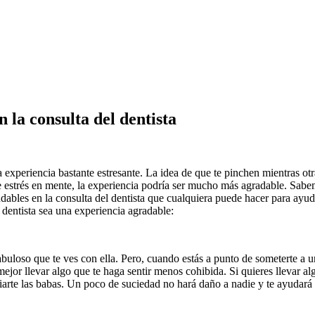
 la consulta del dentista
a experiencia bastante estresante. La idea de que te pinchen mientras o
e estrés en mente, la experiencia podría ser mucho más agradable. Sabem
udables en la consulta del dentista que cualquiera puede hacer para ayud
 dentista sea una experiencia agradable:
loso que te ves con ella. Pero, cuando estás a punto de someterte a un 
mejor llevar algo que te haga sentir menos cohibida. Si quieres llevar 
arte las babas. Un poco de suciedad no hará daño a nadie y te ayudará a