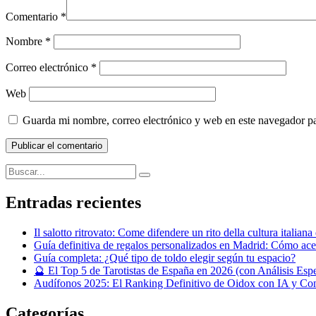
Comentario
*
Nombre
*
Correo electrónico
*
Web
Guarda mi nombre, correo electrónico y web en este navegador p
Buscar:
Buscar
Entradas recientes
Il salotto ritrovato: Come difendere un rito della cultura italian
Guía definitiva de regalos personalizados en Madrid: Cómo acer
Guía completa: ¿Qué tipo de toldo elegir según tu espacio?
🔮 El Top 5 de Tarotistas de España en 2026 (con Análisis Esp
Audífonos 2025: El Ranking Definitivo de Oidox con IA y Con
Categorías